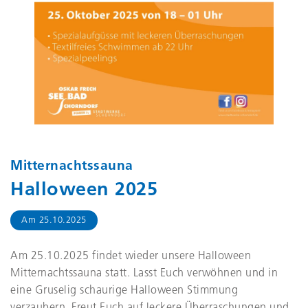
Header-Bild für die Veranstaltung
Mitternachtssauna
. Zeigt Det
Mitternachtssauna
Halloween 2025
Am
25.10.2025
Am 25.10.2025 findet wieder unsere Halloween
Mitternachtssauna statt. Lasst Euch verwöhnen und in
eine Gruselig schaurige Halloween Stimmung
verzaubern. Freut Euch auf leckere Überraschungen und