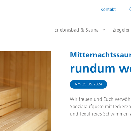
Kontakt
Erlebnisbad & Sauna
Ziegelei
Mitternachtssau
rundum wo
Am
25.05.2024
Wir freuen und Euch verwöhn
Spezialaufgüsse mit leckere
und Textilfreies Schwimmen 